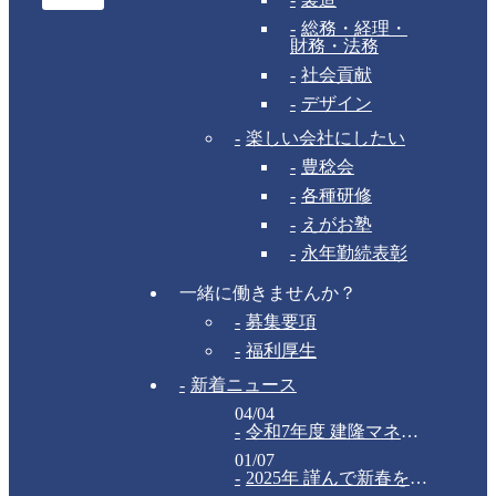
総務・経理・
財務・法務
社会貢献
デザイン
楽しい会社にしたい
豊稔会
各種研修
えがお塾
永年勤続表彰
一緒に働きませんか？
募集要項
福利厚生
新着ニュース
04/04
令和7年度 建隆マネジメントグループ合同入社式
01/07
2025年 謹んで新春をお祝い申し上げます