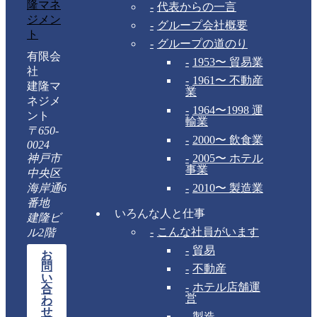
代表からの一言
グループ会社概要
グループの道のり
有限会
1953〜 貿易業
社
1961〜 不動産
建隆マ
業
ネジメ
1964〜1998 運
ント
輸業
〒650-
2000〜 飲食業
0024
神戸市
2005〜 ホテル
事業
中央区
海岸通6
2010〜 製造業
番地
いろんな人と仕事
建隆ビ
こんな社員がいます
ル2階
貿易
お
問
不動産
い
ホテル店舗運
合
営
わ
せ
製造