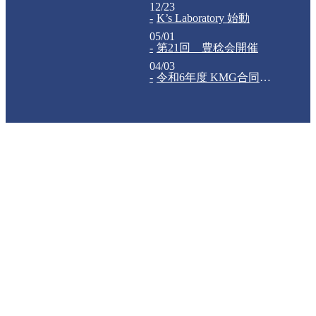
12/23
K’s Laboratory 始動
05/01
第21回 豊稔会開催
04/03
令和6年度 KMG合同入社式が執り行われました