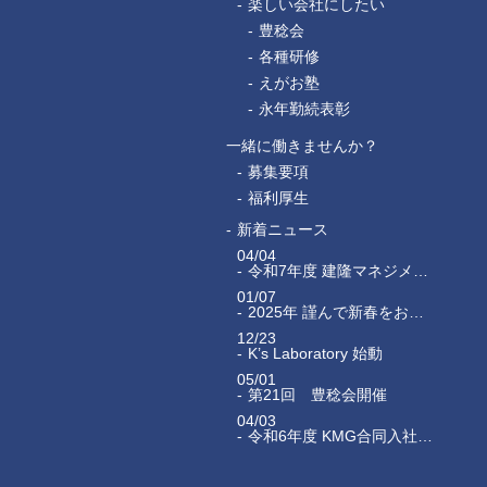
楽しい会社にしたい
豊稔会
各種研修
えがお塾
永年勤続表彰
一緒に働きませんか？
募集要項
福利厚生
新着ニュース
04/04
令和7年度 建隆マネジメントグループ合同入社式
01/07
2025年 謹んで新春をお祝い申し上げます
12/23
K’s Laboratory 始動
05/01
第21回 豊稔会開催
04/03
令和6年度 KMG合同入社式が執り行われました