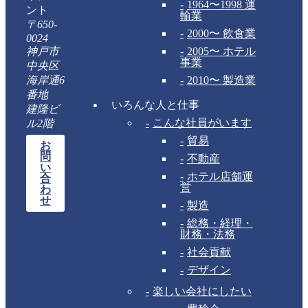
1964〜1998 運
ント
輸業
〒650-
2000〜 飲食業
0024
神戸市
2005〜 ホテル
事業
中央区
海岸通6
2010〜 製造業
番地
いろんな人と仕事
建隆ビ
こんな社員がいます
ル2階
貿易
お
問
不動産
い
ホテル店舗運
合
営
わ
せ
製造
総務・経理・
財務・法務
社会貢献
デザイン
楽しい会社にしたい