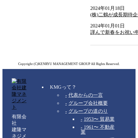
2024年01月18日
(株)二鶴が成長期待
2024年01月01日
謹んで新春をお祝い
Copyright (C)KENRYU MANAGEMENT GROUP All Rights Reserved.
KMGって？
代表からの一言
グループ会社概要
グループの道のり
有限会
1953〜 貿易業
社
1961〜 不動産
建隆マ
業
ネジメ