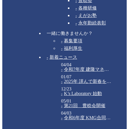
豊稔会
各種研修
えがお塾
永年勤続表彰
一緒に働きませんか？
募集要項
福利厚生
新着ニュース
04/04
令和7年度 建隆マネジメントグループ合同入社式
01/07
2025年 謹んで新春をお祝い申し上げます
12/23
K’s Laboratory 始動
05/01
第21回 豊稔会開催
04/03
令和6年度 KMG合同入社式が執り行われました