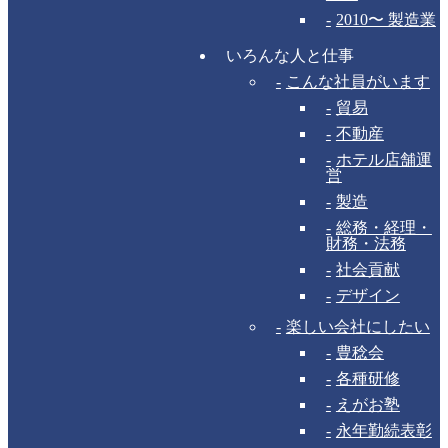
2010〜 製造業
いろんな人と仕事
こんな社員がいます
貿易
不動産
ホテル店舗運
営
製造
総務・経理・
財務・法務
社会貢献
デザイン
楽しい会社にしたい
豊稔会
各種研修
えがお塾
永年勤続表彰