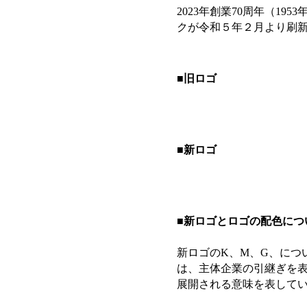
2023年創業70周年（1
クが令和５年２月より刷
■旧ロゴ
■新ロゴ
■新ロゴとロゴの配色につ
新ロゴのK、M、G、につ
は、主体企業の引継ぎを
展開される意味を表して