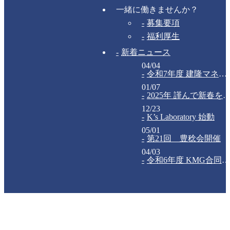
一緒に働きませんか？
募集要項
福利厚生
新着ニュース
04/04
令和7年度 建隆マネジメントグループ合同入社式
01/07
2025年 謹んで新春をお祝い申し上げます
12/23
K’s Laboratory 始動
05/01
第21回 豊稔会開催
04/03
令和6年度 KMG合同入社式が執り行われました